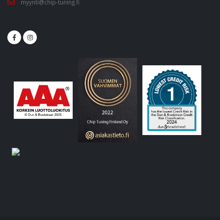
myynti@chip-tuning.fi