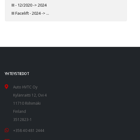
III - 12/2020 -> 2024
III Facelift - 2024 -> ...
YHTEYSTIEDOT
Auto HVTC Oy
Kylänraitti 12, Ovi 4
11710 Riihimäki
Finland
3512823-1
+358 40 481 2444