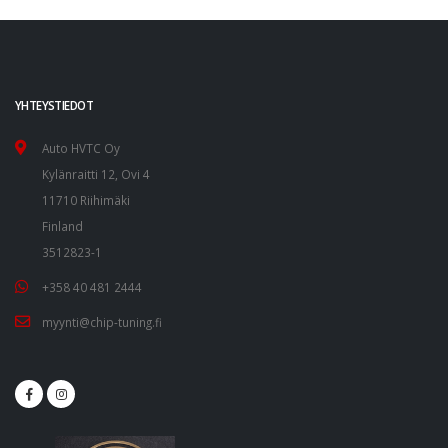
YHTEYSTIEDOT
Auto HVTC Oy
Kylänraitti 12, Ovi 4
11710 Riihimäki
Finland
3512823-1
+358 40 481 2444
myynti@chip-tuning.fi