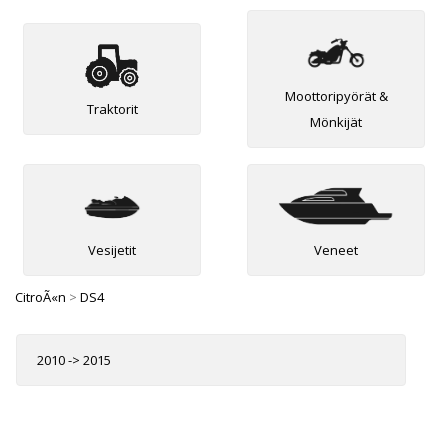
Moottoripyörät &
Traktorit
Mönkijät
Vesijetit
Veneet
CitroÃ«n
>
DS4
2010 -> 2015