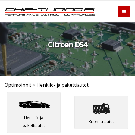
Citroën DS4
Optimoinnit
>
Henkilö- ja pakettiautot
Henkilö- ja
Kuorma-autot
pakettiautot