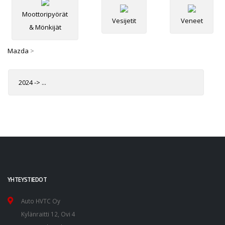
Moottoripyörät
Vesijetit
Veneet
& Mönkijät
Mazda
>
2024 -> ...
YHTEYSTIEDOT
Auto HVTC Oy
Kylänraitti 12, Ovi 4