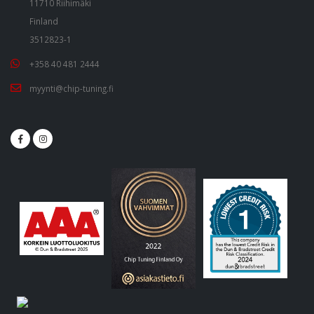
11710 Riihimäki
Finland
3512823-1
+358 40 481 2444
myynti@chip-tuning.fi