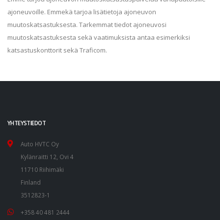
ajoneuvoille. Emmekä tarjoa lisätietoja ajoneuvon
muutoskatsastuksesta. Tarkemmat tiedot ajoneuvosi
muutoskatsastuksesta sekä vaatimuksista antaa esimerkiksi
katsastuskonttorit sekä Traficom.
YHTEYSTIEDOT
Auto HVTC Oy
Kylänraitti 12, Ovi 4
11710 Riihimäki
Finland
3512823-1
+358 40 481 2444