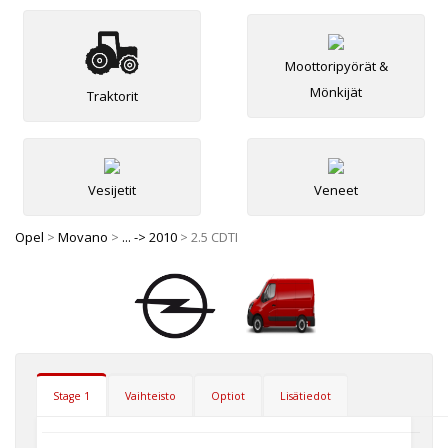
Moottoripyörät &
Mönkijät
Traktorit
Vesijetit
Veneet
Opel
>
Movano
>
... -> 2010
> 2.5 CDTI
Stage 1
Vaihteisto
Optiot
Lisätiedot