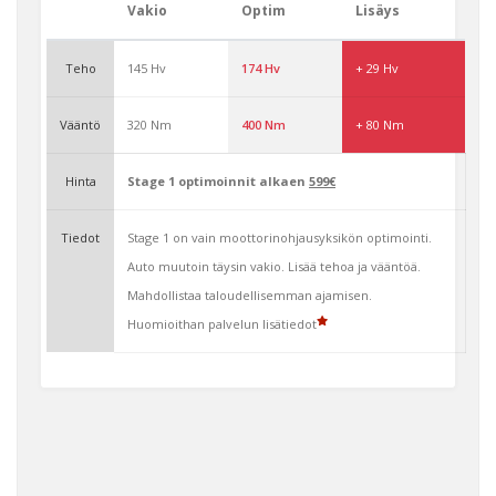
Vakio
Optim
Lisäys
Teho
145 Hv
174 Hv
+ 29 Hv
Vääntö
320 Nm
400 Nm
+ 80 Nm
Hinta
Stage 1 optimoinnit alkaen
599€
Tiedot
Stage 1 on vain moottorinohjausyksikön optimointi.
Auto muutoin täysin vakio. Lisää tehoa ja vääntöä.
Mahdollistaa taloudellisemman ajamisen.
Huomioithan palvelun lisätiedot