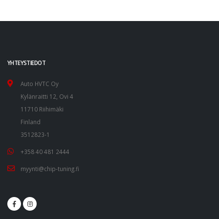
YHTEYSTIEDOT
Auto HVTC Oy
Kylänraitti 12, Ovi 4
11710 Riihimäki
Finland
3512823-1
+358 40 481 2444
myynti@chip-tuning.fi