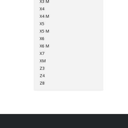
X3 M
X4
X4 M
X5
X5 M
X6
X6 M
X7
XM
Z3
Z4
Z8