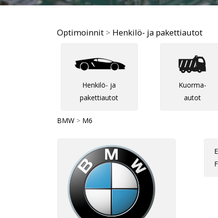
Optimoinnit
>
Henkilö- ja pakettiautot
Henkilö- ja
Kuorma-
pakettiautot
autot
BMW
>
M6
E
F