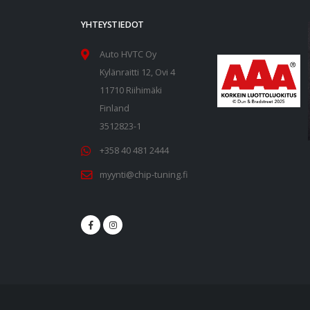
YHTEYSTIEDOT
Auto HVTC Oy
Kylänraitti 12, Ovi 4
11710 Riihimäki
Finland
3512823-1
+358 40 481 2444
myynti@chip-tuning.fi