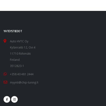
YHTEYSTIEDOT
Auto HVTC Oy
Kylänraitti 12, Ovi 4
11710 Riihimäki
Finland
3512823-1
+358 40 481 2444
myynti@chip-tuning.fi