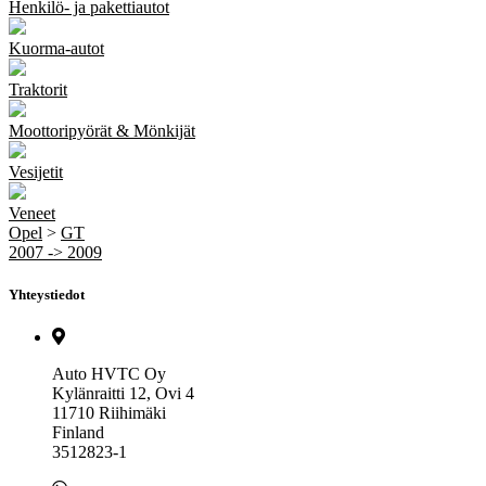
Henkilö- ja pakettiautot
Kuorma-autot
Traktorit
Moottoripyörät & Mönkijät
Vesijetit
Veneet
Opel
>
GT
2007 -> 2009
Yhteystiedot
Auto HVTC Oy
Kylänraitti 12, Ovi 4
11710 Riihimäki
Finland
3512823-1