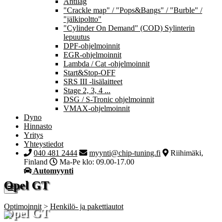
Antilag
"Crackle map" / "Pops&Bangs" / "Burble" /
"jälkipoltto"
"Cylinder On Demand" (COD) Sylinterin
lepuutus
DPF-ohjelmoinnit
EGR-ohjelmoinnit
Lambda / Cat -ohjelmoinnit
Start&Stop-OFF
SRS III -lisälaitteet
Stage 2, 3, 4 ...
DSG / S-Tronic ohjelmoinnit
VMAX-ohjelmoinnit
Dyno
Hinnasto
Yritys
Yhteystiedot
040 481 2444
myynti@chip-tuning.fi
Riihimäki,
Finland
Ma-Pe klo: 09.00-17.00
Automyynti
Opel GT
Optimoinnit
>
Henkilö- ja pakettiautot
Opel GT