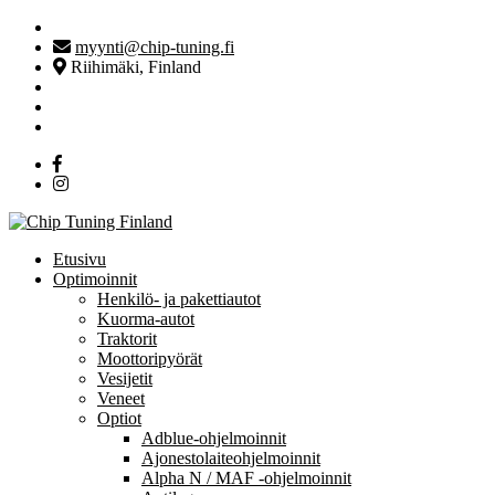
myynti@chip-tuning.fi
Riihimäki, Finland
Etusivu
Optimoinnit
Henkilö- ja pakettiautot
Kuorma-autot
Traktorit
Moottoripyörät
Vesijetit
Veneet
Optiot
Adblue-ohjelmoinnit
Ajonestolaiteohjelmoinnit
Alpha N / MAF -ohjelmoinnit